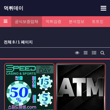
기
먹튀데이
메뉴
공식보증업체
먹튀검증
분석정보
토토정보
전체
8
/ 1 페이지
조회순 정렬
리스트 스타일
웹진 스타
게시