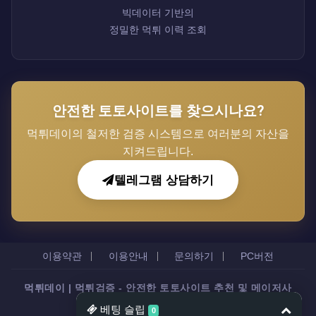
빅데이터 기반의
정밀한 먹튀 이력 조회
안전한 토토사이트를 찾으시나요?
먹튀데이의 철저한 검증 시스템으로 여러분의 자산을
지켜드립니다.
텔레그램 상담하기
이용약관
이용안내
문의하기
PC버전
먹튀데이 | 먹튀검증 - 안전한 토토사이트 추천 및 메이저사
이트 정보 제공
All rights reserved.
베팅 슬립
0