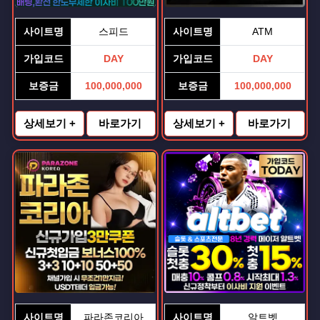
사이트명
스피드
사이트명
ATM
가입코드
DAY
가입코드
DAY
보증금
100,000,000
보증금
100,000,000
상세보기 +
바로가기
상세보기 +
바로가기
사이트명
파라존코리아
사이트명
알트벳