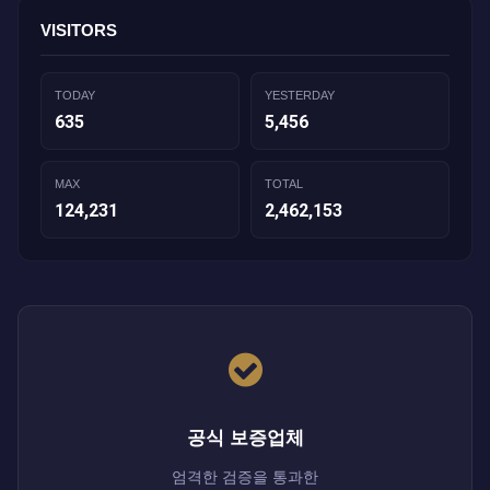
VISITORS
TODAY
YESTERDAY
635
5,456
MAX
TOTAL
124,231
2,462,153
공식 보증업체
엄격한 검증을 통과한