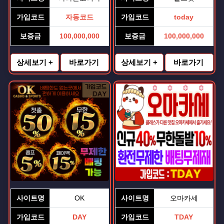
가입코드
자동코드
가입코드
today
보증금
100,000,000
보증금
100,000,000
상세보기 +
바로가기
상세보기 +
바로가기
사이트명
OK
사이트명
오마카세
가입코드
DAY
가입코드
TDAY