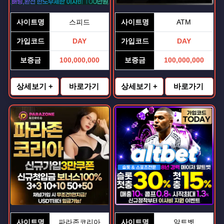
사이트명
스피드
사이트명
ATM
가입코드
DAY
가입코드
DAY
보증금
100,000,000
보증금
100,000,000
상세보기 +
바로가기
상세보기 +
바로가기
사이트명
파라존코리아
사이트명
알트벳