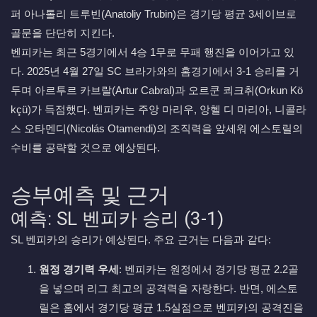
퍼 아나톨리 트루빈(Anatoliy Trubin)은 경기당 평균 3세이브로
골문을 단단히 지킨다.
벤피카는 최근 5경기에서 4승 1무로 무패 행진을 이어가고 있
다. 2025년 4월 27일 SC 브라가와의 홈경기에서 3-1 승리를 거
두며 아르투르 카브랄(Artur Cabral)과 오르쿤 쾨크취(Orkun Kö
kçü)가 득점했다. 벤피카는 주앙 마리우, 앙헬 디 마리아, 니콜라
스 오타멘디(Nicolás Otamendi)의 조직력을 앞세워 에스토릴의
수비를 공략할 것으로 예상된다.
승부예측 및 근거
예측: SL 벤피카 승리 (3-1)
SL 벤피카의 승리가 예상된다. 주요 근거는 다음과 같다:
원정 경기력 우세
: 벤피카는 원정에서 경기당 평균 2.2골
을 넣으며 리그 최고의 공격력을 자랑한다. 반면, 에스토
릴은 홈에서 경기당 평균 1.5실점으로 벤피카의 공격진을