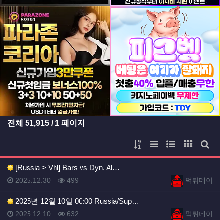
등록일
등록일
전체
51,915
/ 1 페이지
게시물 정렬
리스트 스타일
웹진 스타일
갤러리 
게시
[Russia > Vhl] Bars vs Dyn. Al…
등록일
등록일
등록일
조회
등록자
2025.12.30
499
먹튀데이
2025년 12월 10일 00:00 Russia/Sup…
등록일
조회
등록자
2025.12.10
632
먹튀데이