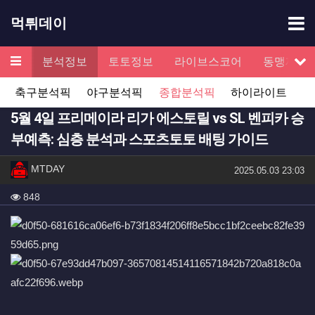
기
먹튀데이
메뉴
검증
분석정보
토토정보
라이브스코어
동맹제휴
서
축구분석픽
야구분석픽
종합분석픽
하이라이트
5월 4일 프리메이라 리가 에스토릴 vs SL 벤피카 승
부예측: 심층 분석과 스포츠토토 배팅 가이드
작성자 정보
작성
MTDAY
작성일
2025.05.03 23:03
컨텐츠 정보
조회
848
본문