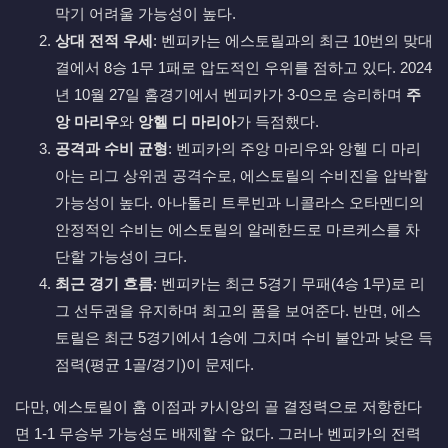
막기 어려울 가능성이 높다.
상대 전적 우세
: 벤피카는 에스토릴과의 최근 10번의 맞대
결에서 8승 1무 1패로 압도적인 우위를 점하고 있다. 2024
년 10월 27일 홈경기에서 벤피카가 3-0으로 승리하며
주
앙 마리우
와
앙헬 디 마리아
가 득점했다.
공격과 수비 균형
: 벤피카의 주앙 마리우와 앙헬 디 마리
아는 리그 상위권 공격수로, 에스토릴의 수비진을 압박할
가능성이 높다. 아나톨리 트루빈과 니콜라스 오타멘디의
안정적인 수비는 에스토릴의 알레한드로 마르케스를 차
단할 가능성이 크다.
최근 경기 흐름
: 벤피카는 최근 5경기 무패(4승 1무)로 리
그 선두권을 유지하며 최고의 폼을 보여준다. 반면, 에스
토릴은 최근 5경기에서 1승에 그치며 수비 불안과 낮은 득
점력(평균 1골/경기)이 문제다.
다만, 에스토릴이 홈 이점과 카시앙의 골 결정력으로 저항한다
면 1-1 무승부 가능성도 배제할 수 없다. 그러나 벤피카의 전력