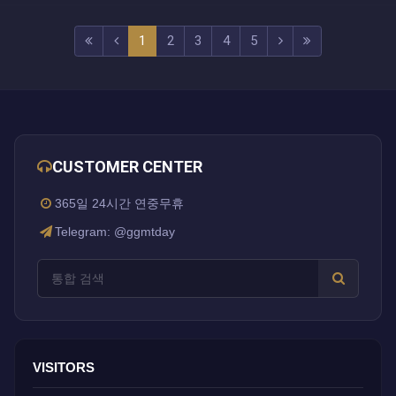
(current)
(next)
(last)
1
2
3
4
5
CUSTOMER CENTER
365일 24시간 연중무휴
Telegram: @ggmtday
VISITORS