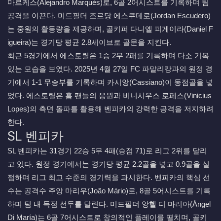
마르케스(Alejandro Marqués)로, 6골 2어시스트를 기록하며 팀
공격을 이끈다. 미드필더 조르당 에스쿠데로(Jordan Escudero)
는 중원의 활동량을 제공하며, 골키퍼 다니엘 피게이라(Daniel F
igueira)는 경기당 평균 2.8세이브로 골문을 지킨다.
최근 5경기에서 에스토릴은 1승 2무 2패를 기록하며 다소 기복
있는 모습을 보였다. 2025년 4월 27일 FC 파말리캉과의 원정 경
기에서 1-1 무승부를 기록하며 카시앙(Cassiano)이 동점골을 넣
었다. 에스토릴은 홈 팬들의 응원과 비니시우스 로페스(Vinicius
Lopes)의 측면 돌파를 활용해 벤피카의 강력한 공격을 저지하려
한다.
SL 벤피카
SL 벤피카는 31경기 22승 5무 4패(승점 71)로 리그 2위를 달리
고 있다. 원정 경기에서는 경기당 평균 2.2골을 넣고 0.9골을 실
점하며 리그 최고 수준의 경기력을 과시한다. 벤피카의 핵심 선
수는 공격수 주앙 마리우(João Mário)로, 8골 5어시스트를 기록
하며 팀 내 득점 선두를 달린다. 미드필더 앙헬 디 마리아(Ángel
Di María)는 6골 7어시스트로 창의적인 플레이를 펼치며, 골키