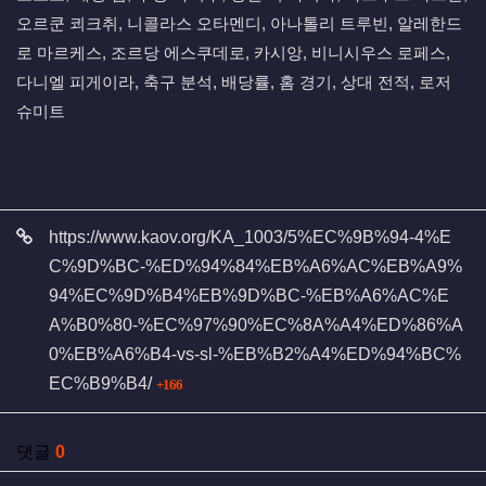
오르쿤 쾨크취, 니콜라스 오타멘디, 아나톨리 트루빈, 알레한드
로 마르케스, 조르당 에스쿠데로, 카시앙, 비니시우스 로페스,
다니엘 피게이라, 축구 분석, 배당률, 홈 경기, 상대 전적, 로저
슈미트
관련자료
https://www.kaov.org/KA_1003/5%EC%9B%94-4%E
C%9D%BC-%ED%94%84%EB%A6%AC%EB%A9%
94%EC%9D%B4%EB%9D%BC-%EB%A6%AC%E
A%B0%80-%EC%97%90%EC%8A%A4%ED%86%A
0%EB%A6%B4-vs-sl-%EB%B2%A4%ED%94%BC%
회 연결
EC%B9%B4/
166
댓글
0