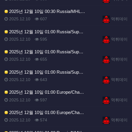
2025년 12월 10일 00:30 Russia/MHL…
등록일
조회
등록자
2025.12.10
607
먹튀데이
2025년 12월 10일 01:00 Russia/Sup…
등록일
조회
등록자
2025.12.10
595
먹튀데이
2025년 12월 10일 01:00 Russia/Sup…
등록일
조회
등록자
2025.12.10
655
먹튀데이
2025년 12월 10일 01:00 Russia/Sup…
등록일
조회
등록자
2025.12.10
643
먹튀데이
2025년 12월 10일 01:00 Europe/Cha…
등록일
조회
등록자
2025.12.10
597
먹튀데이
2025년 12월 10일 01:00 Europe/Cha…
등록일
조회
등록자
2025.12.10
574
먹튀데이