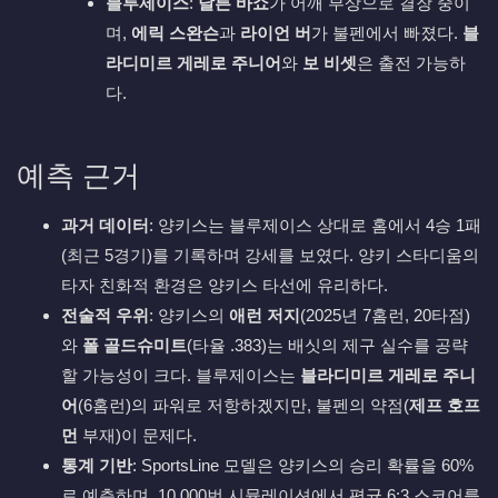
블루제이스
:
달튼 바쇼
가 어깨 부상으로 결장 중이
며,
에릭 스완슨
과
라이언 버
가 불펜에서 빠졌다.
블
라디미르 게레로 주니어
와
보 비셋
은 출전 가능하
다.
예측 근거
과거 데이터
: 양키스는 블루제이스 상대로 홈에서 4승 1패
(최근 5경기)를 기록하며 강세를 보였다. 양키 스타디움의
타자 친화적 환경은 양키스 타선에 유리하다.
전술적 우위
: 양키스의
애런 저지
(2025년 7홈런, 20타점)
와
폴 골드슈미트
(타율 .383)는 배싯의 제구 실수를 공략
할 가능성이 크다. 블루제이스는
블라디미르 게레로 주니
어
(6홈런)의 파워로 저항하겠지만, 불펜의 약점(
제프 호프
먼
부재)이 문제다.
통계 기반
: SportsLine 모델은 양키스의 승리 확률을 60%
로 예측하며, 10,000번 시뮬레이션에서 평균 6:3 스코어를