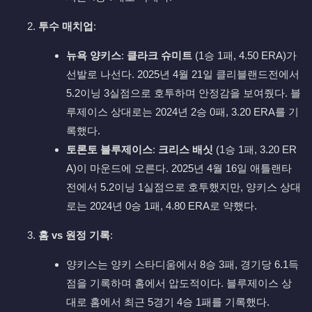
투수 매치업
:
뉴욕 양키스
:
클라크 슈미트
(1승 1패, 4.50 ERA)가
선발로 나선다. 2025년 4월 21일 클리블랜드전에서
5.2이닝 3실점으로 호투하며 안정감을 보여줬다. 블
루제이스 상대로는 2024년 2승 0패, 3.20 ERA를 기
록했다.
토론토 블루제이스
:
크리스 배싯
(1승 1패, 3.20 ER
A)이 마운드에 오른다. 2025년 4월 16일 애틀랜타
전에서 5.2이닝 1실점으로 호투했지만, 양키스 상대
로는 2024년 0승 1패, 4.80 ERA로 약했다.
홈 vs 원정 기록
:
양키스는 양키 스타디움에서 8승 3패, 경기당 6.1득
점을 기록하며 홈에서 압도적이다. 블루제이스 상
대로 홈에서 최근 5경기 4승 1패를 기록했다.