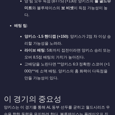
양 팀 모두 득점 (BTTS) (+130): 양키스의
폴 골드슈
미트
와 블루제이스의
보 비셋
이 득점 가능성이 높
다.
배팅 팁
:
양키스 -1.5 핸디캡 (+150)
: 양키스가 2점 차 이상 승
리할 가능성을 노려라.
라이브 배팅
: 5회까지 접전이라면 양키스 승리 또는
오버 8.5점 배팅의 가치가 높아진다.
고배당을 노린다면 **양키스 6:3 정확한 스코어 (+1
000)**에 소액 배팅. 양키스의 홈 화력이 다득점을
만들 가능성이 있다.
이 경기의 중요성
양키스는 이 경기를 통해 AL 동부 선두를 굳히고 월드시리즈 우
승을 향한 동력을 유지하려 한다. 블루제이스는 플레이오프 진