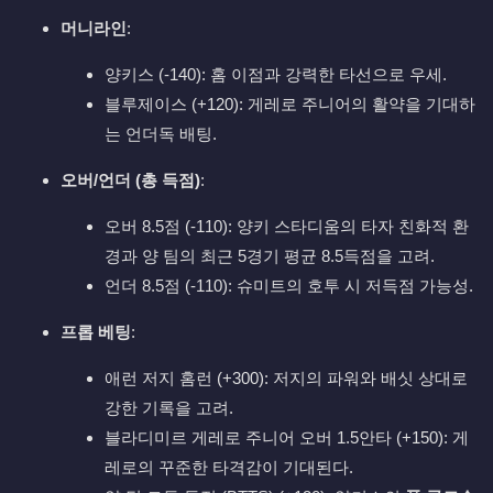
머니라인
:
양키스 (-140): 홈 이점과 강력한 타선으로 우세.
블루제이스 (+120): 게레로 주니어의 활약을 기대하
는 언더독 배팅.
오버/언더 (총 득점)
:
오버 8.5점 (-110): 양키 스타디움의 타자 친화적 환
경과 양 팀의 최근 5경기 평균 8.5득점을 고려.
언더 8.5점 (-110): 슈미트의 호투 시 저득점 가능성.
프롭 베팅
:
애런 저지 홈런 (+300): 저지의 파워와 배싯 상대로
강한 기록을 고려.
블라디미르 게레로 주니어 오버 1.5안타 (+150): 게
레로의 꾸준한 타격감이 기대된다.