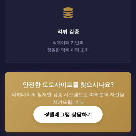
먹튀 검증
빅데이터 기반의
정밀한 먹튀 이력 조회
안전한 토토사이트를 찾으시나요?
먹튀데이의 철저한 검증 시스템으로 여러분의 자산을
지켜드립니다.
텔레그램 상담하기