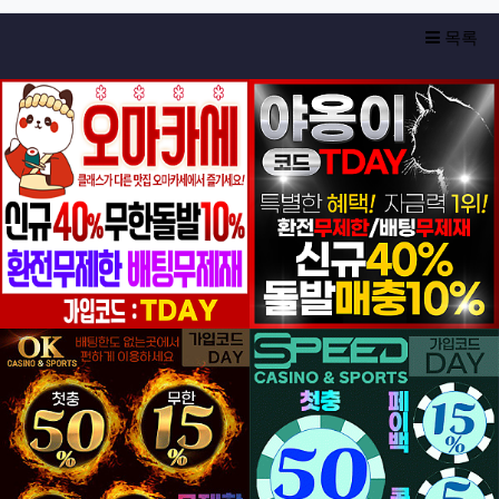
목록
등록일
등록일