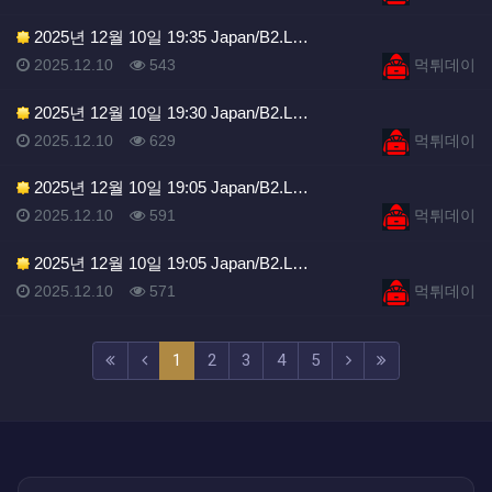
2025년 12월 10일 19:35 Japan/B2.L…
등록일
조회
등록자
2025.12.10
543
먹튀데이
2025년 12월 10일 19:30 Japan/B2.L…
등록일
조회
등록자
2025.12.10
629
먹튀데이
2025년 12월 10일 19:05 Japan/B2.L…
등록일
조회
등록자
2025.12.10
591
먹튀데이
2025년 12월 10일 19:05 Japan/B2.L…
등록일
조회
등록자
2025.12.10
571
먹튀데이
(current)
(next)
(last)
1
2
3
4
5