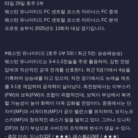
01일 29일 호주 1부
웨스턴 유나이티드 FC 센트럴 코스트 마리너스 FC 중계
웨스턴 유나이티드 FC 센트럴 코스트 마리너스 FC 분석
프로토 승부식 2025년도 13회차 대상 경기입니다.
#웨스턴 유나이티드 (호주 1부 5위 / 최근 5전: 승승패승승)
웨스턴 유나이티드는 3-4-1-2전술을 주로 활용하며, 강한 전방
압박과 직선적인 공격 전개를 선호한다. 최근 5경기에서 4승을
기록하며 상승세를 타고 있으며, 직전 경기에서도 뉴캐슬 제츠
를 3-1로 제압하며 공격력이 살아났다. 최전방에서는 이부스키
(FW)와 보틱(FW)의 조합이 위협적인데, 보틱이 부상에서 복귀
할 가능성이 높아 화력이 더욱 강화될 전망이다. 중원에서는 단
자키(MF)와 서게이트(MF)가 공수 밸런스를 유지하며, 보지노프
스키(MF)의 창의적인 패스가 빛을 발하고 있다. 그러나 도나치
(DF)의 장기 부상으로 수비진의 조직력에 변수가 생길 수 있다.
- 결장 이슈: 도나치(DF / ★★★), 패스퀄리(MF / ★★★)