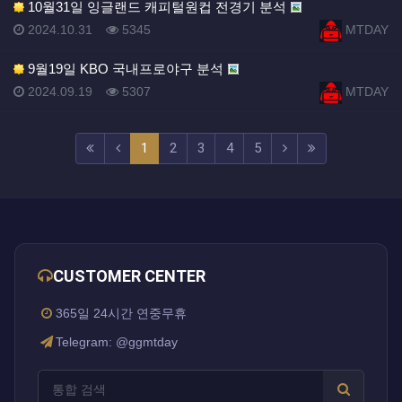
10월31일 잉글랜드 캐피털원컵 전경기 분석
등록일
조회
등록자
2024.10.31
5345
MTDAY
9월19일 KBO 국내프로야구 분석
등록일
조회
등록자
2024.09.19
5307
MTDAY
(current)
(next)
(last)
1
2
3
4
5
CUSTOMER CENTER
365일 24시간 연중무휴
Telegram: @ggmtday