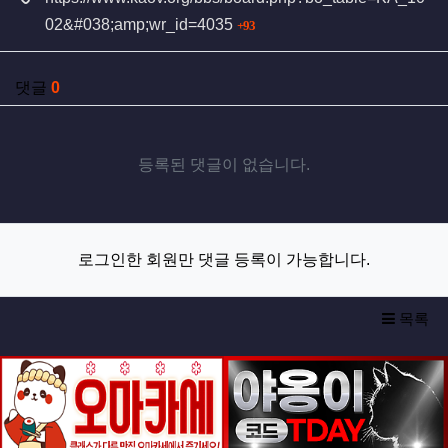
회 연결
02&#038;amp;wr_id=4035
93
댓글
0
등록된 댓글이 없습니다.
로그인한 회원만 댓글 등록이 가능합니다.
목록