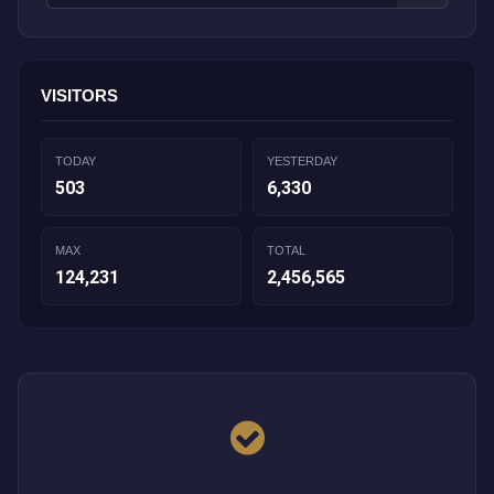
VISITORS
TODAY
YESTERDAY
503
6,330
MAX
TOTAL
124,231
2,456,565