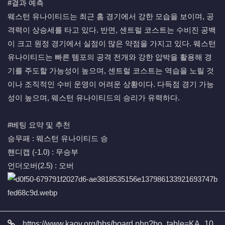
#결과 예측
웨스턴 유나이티드는 최근 홈 경기에서 강한 모습을 보이며, 공
격력이 상승세를 타고 있다. 반면, 센트럴 코스트는 수비진 공백
이 크고 원정 경기에서 실점이 많은 약점을 가지고 있다. 웨스턴
유나이티드는 빠른 템포의 공격 전개와 강한 압박을 활용해 경
기를 주도할 가능성이 높으며, 센트럴 코스트는 역습을 노릴 것
이나 조직적인 수비 운영이 어려운 상황이다. 다득점 경기 가능
성이 높으며, 웨스턴 유나이티드의 승리가 유력하다.
#베팅 요약 및 추천
승무패 : 웨스턴 유나이티드 승
핸디캡 (-1.0) : 무승부
언더오버(2.5) : 오버
관련자료
https://www.kaov.org/bbs/board.php?bo_table=KA_10