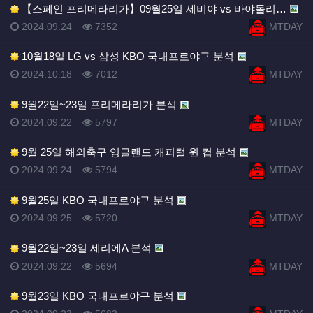
【스페인 프리메라리가】09월25일 세비야 vs 바야돌리…
등록일
등록일
등록일
조회
등록자
2024.09.24
7352
MTDAY
10월18일 LG vs 삼성 KBO 국내프로야구 분석
등록일
조회
등록자
2024.10.18
7012
MTDAY
9월22일~23일 프리메라리가 분석
등록일
조회
등록자
2024.09.22
5797
MTDAY
9월 25일 해외축구 잉글랜드 캐피털 원 컵 분석
등록일
조회
등록자
2024.09.24
5794
MTDAY
9월25일 KBO 국내프로야구 분석
등록일
조회
등록자
2024.09.25
5720
MTDAY
9월22일~23일 세리에A 분석
등록일
조회
등록자
2024.09.22
5694
MTDAY
9월23일 KBO 국내프로야구 분석