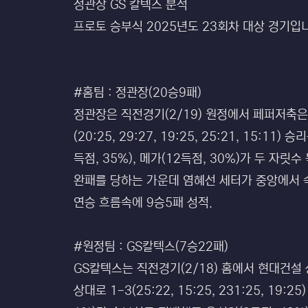
정관장 GS 칼텍스 분석
프로토 승부식 2025년도 23회차 대상 경기입
#홈팀 : 정관장(20승9패)
정관장은 직전경기(2/19) 원정에서 페퍼저축은행 
(20:25, 29:27, 19:25, 25:21, 15
득점, 35%), 메가(12득점, 30%)가 두 
완패를 당하는 가운데 염혜선 세터가 중앙에서 
연승 흐름속에 9승5패 성적.
#원정팀 : GS칼텍스(7승22패)
GS칼텍스는 직전경기(2/18) 홈에서 현대건설 상대로
상대로 1-3(25:22, 15:25, 231:25, 1