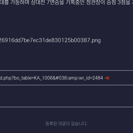
대를 가동하며 상대전 7연승을 기록중인 정관장이 승점 3점을 
회 연결
rd.php?bo_table=KA_1006&#038;amp;wr_id=2484
42
등록된 댓글이 없습니다.