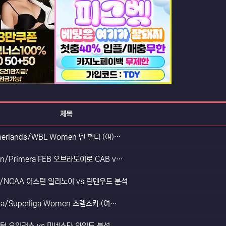
등록일
등록일
제목
therlands/WBL Women 덴 헬더 (여)…
등록일
등록일
ain/Primera FEB 오브라도이로 CAB v…
USA/NCAA 이스턴 일리노이 vs 린덴우드 분석
rbia/Superliga Women 스렘스카 (여…
드먼턴 오일러스 vs 미네소타 와일드 분석