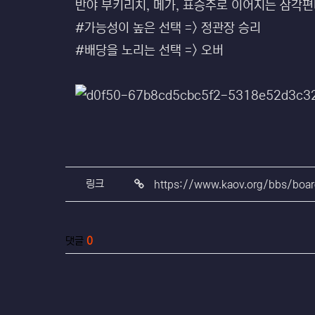
반야 부키리치, 메가, 표승주로 이어지는 삼각편
#가능성이 높은 선택 => 정관장 승리
#배당을 노리는 선택 => 오버
관련자료
링크
https://www.kaov.org/bbs/boa
댓글
0