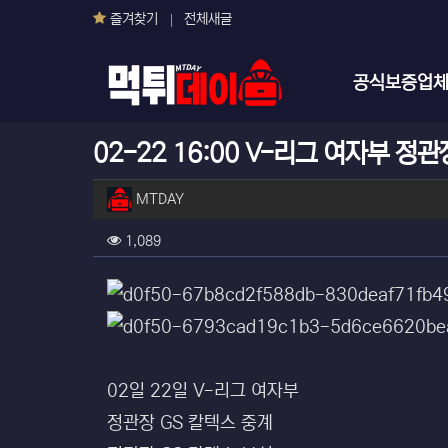
즐겨찾기
전체새글
메인 메뉴
공식보증업
02-22 16:00 V-리그 여자부 
작성자 정보
작성
MTDAY
컨텐츠 정보
조회
1,089
본문
02일 22일 V-리그 여자부
정관장 GS 칼텍스 중계