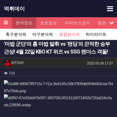
기
먹튀데이
메뉴
검증
분석정보
토토정보
라이브스코어
동맹제휴
서
축구분석픽
야구분석픽
종합분석픽
하이라이트
'마법 군단'의 홈 마법 발휘 vs '랜딩'의 끈적한 승부
근성! 4월 22일 KBO KT 위즈 vs SSG 랜더스 격돌!
작성자 정보
작성
MTDAY
작성일
2025.05.09 17:07
컨텐츠 정보
조회
723
본문