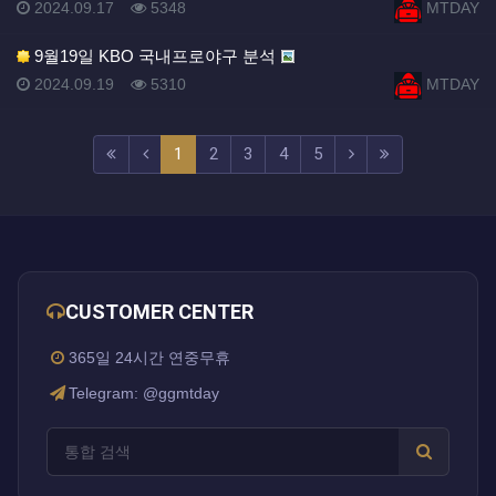
등록일
조회
등록자
2024.09.17
5348
MTDAY
9월19일 KBO 국내프로야구 분석
등록일
조회
등록자
2024.09.19
5310
MTDAY
(current)
(next)
(last)
1
2
3
4
5
CUSTOMER CENTER
365일 24시간 연중무휴
Telegram: @ggmtday