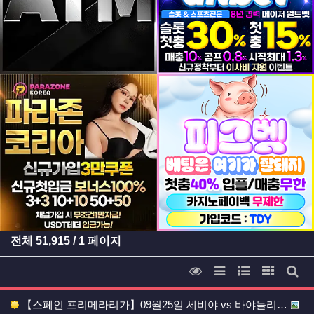
등록일
등록일
등록일
등록일
전체
51,915
/ 1 페이지
조회순 정렬
리스트 스타일
웹진 스타일
갤러리 
게시
【스페인 프리메라리가】09월25일 세비야 vs 바야돌리…