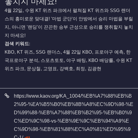
놓치지 마세요!
4월 22일, 수원 KT 위즈 파크에서 펼쳐질 KT 위즈와 SSG 랜더
스의 흥미로운 맞대결! '마법 군단'이 안방에서 승리 마법을 부릴
지, 아니면 '랜딩'이 끈끈한 승부 근성으로 승리를 쟁취할지 놓치
지 마세요!
검색 키워드
:
KBO, KT 위즈, SSG 랜더스, 4월 22일 KBO, 프로야구 예측, 한
국프로야구 분석, 스포츠토토, 야구 배팅, KBO 배당률, 수원 KT
위즈 파크, 문상철, 고영표, 강백호, 최정, 김광현
관련자료
https://www.kaov.org/KA_1004/%EB%A7%88%EB%B
2%95-%EA%B5%B0%EB%8B%A8%EC%9D%98-%E
D%99%88-%EB%A7%88%EB%B2%95-%EB%B0%9
C%ED%9C%98-vs-%EB%9E%9C%EB%94%A9%E
C%9D%98-%EB%81%88%EC%A0%81%ED%95%9
회 연결
C-1/