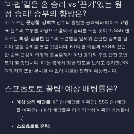
'마법'같은 홈 승리 vs '끈기'있는 원
정 승리! 승부의 향방은?
KT 위즈는
문상철
,
강백호
선수의 활발한 공격력과 에이스
고영
표
선수의 호투를 바탕으로 홈에서 승리를 노릴 것이고, SSG 랜
더스는
최정
,
김광현
선수의 노련함을 앞세워 끈끈한 승부를 펼
치며 원정 승리를 엿볼 것입니다. KT의 홈 이점과 SSG의 끈끈
한 승부 근성이 어떻게 충돌할지가 이번 경기의 주요 관전 포인
트가 될 것입니다. KT는 홈에서 강한 면모를 보이고 있지만, SS
G의 저력 또한 무시할 수 없어 치열한 접전이 예상됩니다.
스포츠토토 꿀팁! 예상 배팅률은?
예상 승리 배당률
: KT 승 (배당률 미확인), SSG 승 (배당
률 미확인) - (예상 배당률은 경기 임박하여 확인 가능합니
다.)
스포츠토토 전략
: